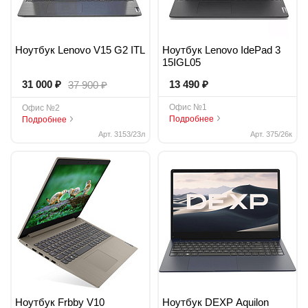
Ноутбук Lenovo V15 G2 ITL
Ноутбук Lenovo IdePad 3
15IGL05
₽
₽
₽
31 000
13 490
37 900
Офис №1
Офис №2
Подробнее
Подробнее
Арт. 3153/23л
Арт. 375/26к
Ноутбук Frbby V10
Ноутбук DEXP Aquilon