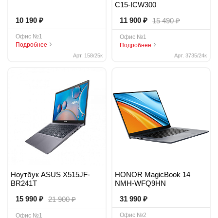
C15-ICW300
₽
₽
₽
10 190
11 900
15 490
Офис №1
Офис №1
Подробнее
Подробнее
Арт. 158/25к
Арт. 3735/24к
Ноутбук ASUS X515JF-
HONOR MagicBook 14
BR241T
NMH-WFQ9HN
₽
₽
₽
15 990
31 990
21 900
Офис №2
Офис №1