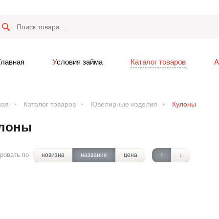
Главная
Условия займа
Каталог товаров
ная
Каталог товаров
Ювелирные изделия
Кулоны
лоны
ровать по
новизна
название
цена
↑
↓