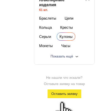
изделия
61 шт.
Браслеты
Цепи
Кольца
Кресты
Серьги
Кулоны
Монеты
Часы
Изделия с бриллиантами
Показать ещё
Изделия с п/драг камнями
Изделия из серебра
Не нашли что искали?
Лучшая цена
Оставьте заявку на товар
Изделия со скидкой
Оставить заявку