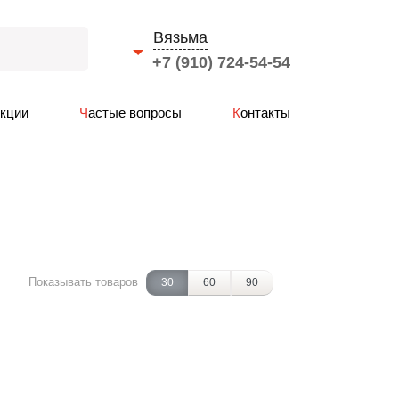
Вязьма
+7 (910) 724-54-54
Выберите город
Акции
Частые вопросы
Контакты
Смоленск
Вязьма
Ярцево
Сафоново
Рославль
Гагарин
Показывать товаров
30
60
90