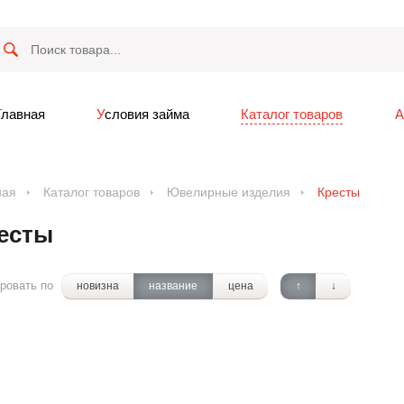
Главная
Условия займа
Каталог товаров
ная
Каталог товаров
Ювелирные изделия
Кресты
есты
ровать по
новизна
название
цена
↑
↓