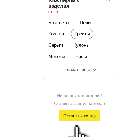
изделия
61 шт.
Браслеты
Цепи
Кольца
Кресты
Серьги
Кулоны
Монеты
Часы
Изделия с бриллиантами
Показать ещё
Изделия с п/драг камнями
Изделия из серебра
Не нашли что искали?
Лучшая цена
Оставьте заявку на товар
Изделия со скидкой
Оставить заявку