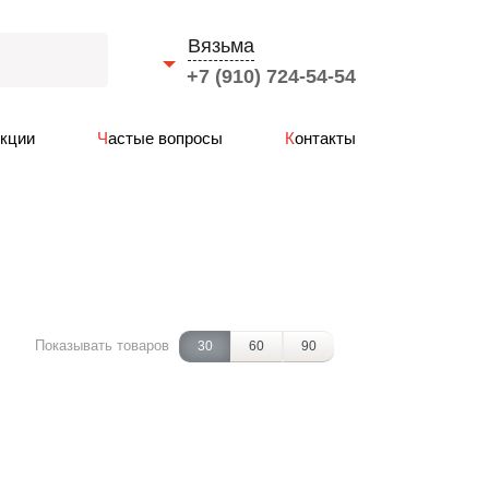
Вязьма
+7 (910) 724-54-54
Выберите город
Акции
Частые вопросы
Контакты
Смоленск
Вязьма
Ярцево
Сафоново
Рославль
Гагарин
Показывать товаров
30
60
90