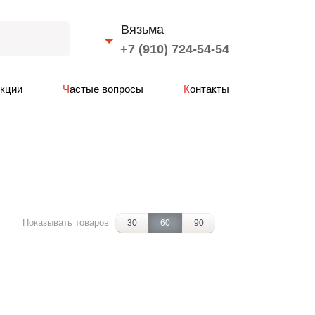
Вязьма
+7 (910) 724-54-54
Выберите город
Акции
Частые вопросы
Контакты
Смоленск
Вязьма
Ярцево
Сафоново
Рославль
Гагарин
Показывать товаров
30
60
90