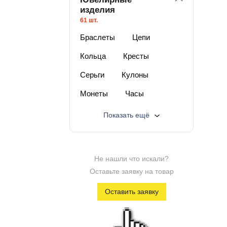
изделия
61 шт.
Браслеты
Цепи
Кольца
Кресты
Серьги
Кулоны
Монеты
Часы
Изделия с бриллиантами
Показать ещё
Изделия с п/драг камнями
Изделия из серебра
Не нашли что искали?
Лучшая цена
Оставьте заявку на товар
Изделия со скидкой
Оставить заявку