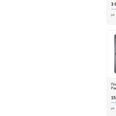
3 
ул.
Планше
Pad
15
ул.