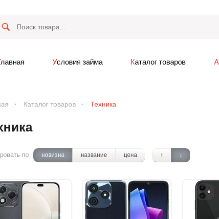
Главная
Условия займа
Каталог товаров
ная
Каталог товаров
Техника
хника
ровать по
новизна
название
цена
↑
↓