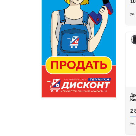
10
ул.
Др
Ви
2 
ул.