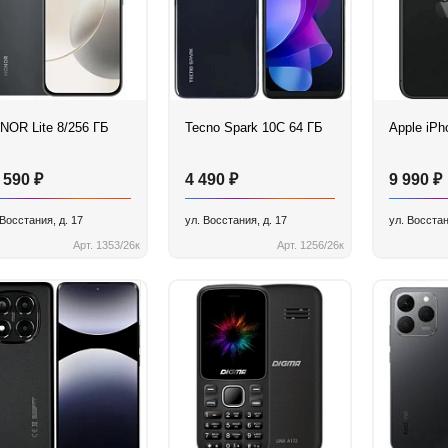
NOR Lite 8/256 ГБ
Tecno Spark 10C 64 ГБ
Apple iPh
₽
₽
₽
 590
4 490
9 990
 Восстания, д. 17
ул. Восстания, д. 17
ул. Восстан
Арт. 1353/26к
Арт. 1256/26к