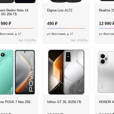
aomi Redmi Note 14
Digma Linx A172
Realme 1
o 5G 256 ГБ
₽
₽
 990
490
12 990
 Восстания, д. 17
ул. Восстания, д. 17
ул. Восстан
Арт. 1212/26к
Арт. 1116/26к
cno POVA 7 Neo 256
Infinix GT 30, 8/256 ГБ
HONOR 40