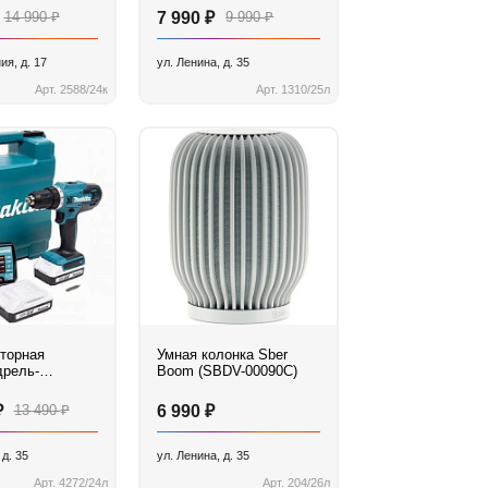
₽
₽
₽
14 990
7 990
9 990
ия, д. 17
ул. Ленина, д. 35
Арт. 2588/24к
Арт. 1310/25л
торная
Умная колонка Sber
дрель-
Boom (SBDV-00090C)
рт Makita
WE
₽
₽
₽
13 490
6 990
 д. 35
ул. Ленина, д. 35
Арт. 4272/24л
Арт. 204/26л