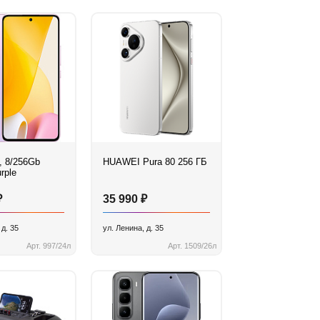
, 8/256Gb
HUAWEI Pura 80 256 ГБ
rple
₽
₽
35 990
 д. 35
ул. Ленина, д. 35
Арт. 997/24л
Арт. 1509/26л