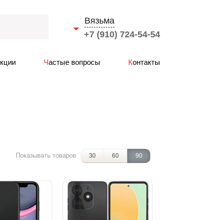
Вязьма
+7 (910) 724-54-54
Выберите город
Акции
Частые вопросы
Контакты
Смоленск
Вязьма
Ярцево
Сафоново
Рославль
Гагарин
Показывать товаров
30
60
90