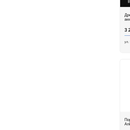
Др
ак
PA
UE
3 
ул.
По
Ank