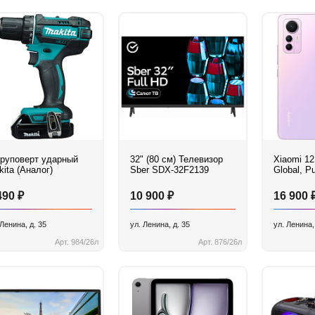
руповерт ударный
32" (80 см) Телевизор
Xiaomi 12
ita (Аналог)
Sber SDX-32F2139
Global, Pu
₽
₽
490
10 900
16 900
 Ленина, д. 35
ул. Ленина, д. 35
ул. Ленина,
Арт. 984/26л
Арт. 876/26л