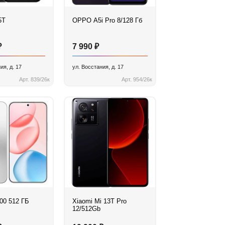
5T
OPPO A5i Pro 8/128 Гб
₽
₽
7 990
ия, д. 17
ул. Восстания, д. 17
Арт. 839/26к
Арт. 954/26к
0 512 ГБ
Xiaomi Mi 13T Pro
12/512Gb