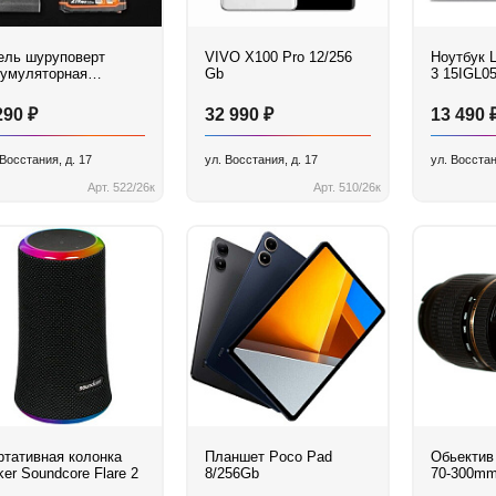
ель шуруповерт
VIVO X100 Pro 12/256
Ноутбук 
кумуляторная
Gb
3 15IGL0
TRIOT BR 181
S,18 B
₽
₽
290
32 990
13 490
 Восстания, д. 17
ул. Восстания, д. 17
ул. Восстан
Арт. 522/26к
Арт. 510/26к
ртативная колонка
Планшет Poco Pad
Обьектив
er Soundcore Flare 2
8/256Gb
70-300mm 
VC USD 