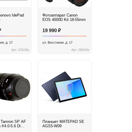
Lenovo IdePad
Фотоаппарат Canon
5
EOS 4000D Kit 18-55mm
₽
₽
19 990
ия, д. 17
ул. Восстания, д. 17
Арт. 375/26к
Арт. 289/26к
 Tamron SP AF
Планшет MATEPAD SE
f/4.0-5.6 Di
AGS5-W09
Canon