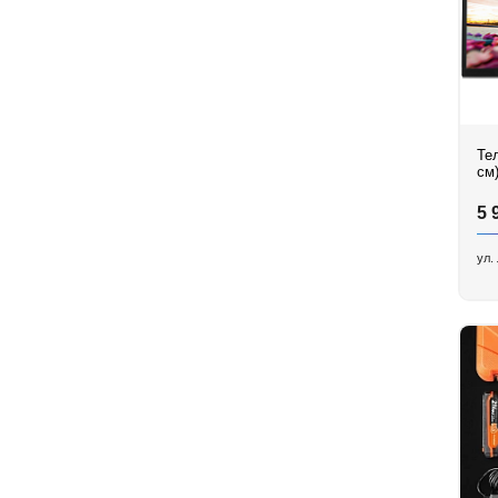
Те
см
5 
ул.