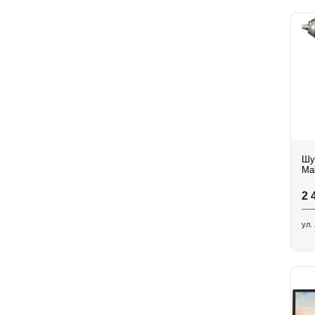
Шу
Mak
2 
ул.