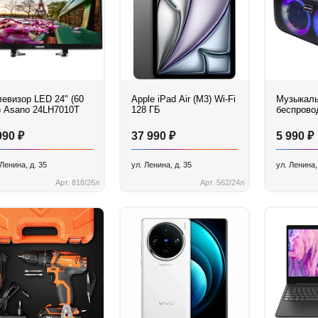
левизор LED 24" (60
Apple iPad Air (M3) Wi-Fi
Музыкал
) Asano 24LH7010T
128 ГБ
беспрово
Brodu BT
₽
₽
₽
990
37 990
5 990
 Ленина, д. 35
ул. Ленина, д. 35
ул. Ленина,
Арт. 818/26л
Арт. 562/24л