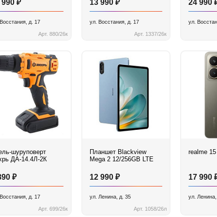
₽
₽
 990
13 990
24 990
 Восстания, д. 17
ул. Восстания, д. 17
ул. Восстан
Арт. 880/26к
Арт. 1337/26к
ель-шуруповерт
Планшет Blackview
realme 15
хрь ДА-14.4Л-2К
Mega 2 12/256GB LTE
₽
₽
890
12 990
17 990
 Восстания, д. 17
ул. Ленина, д. 35
ул. Ленина,
Арт. 699/26к
Арт. 1058/26л