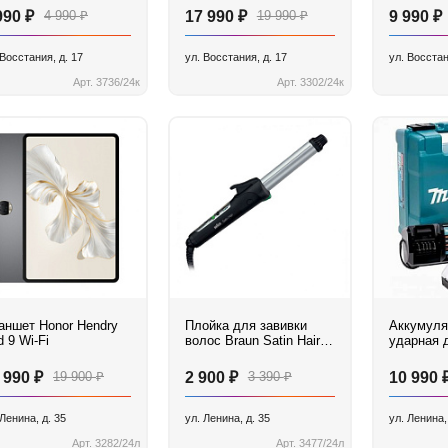
₽
₽
₽
₽
₽
990
4 990
17 990
19 990
9 990
 Восстания, д. 17
ул. Восстания, д. 17
ул. Восстан
Арт. 3736/24к
Арт. 3302/24к
т Honor Hendry
Плойка для завивки
Аккумуля
 9 Wi-Fi
волос Braun Satin Hair 7
ударная 
Colour Curler
шурупове
HP488D
₽
₽
₽
₽
 990
19 900
2 900
3 390
10 990
 Ленина, д. 35
ул. Ленина, д. 35
ул. Ленина,
Арт. 3282/24л
Арт. 3477/24л