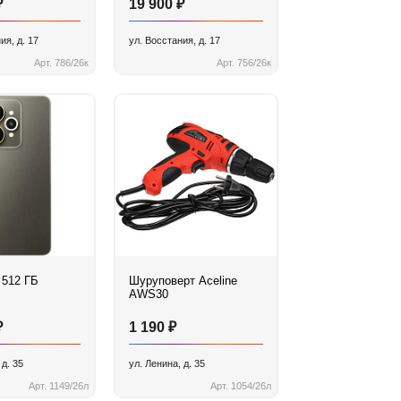
₽
₽
19 900
ия, д. 17
ул. Восстания, д. 17
Арт. 786/26к
Арт. 756/26к
 512 ГБ
Шуруповерт Aceline
AWS30
₽
₽
1 190
 д. 35
ул. Ленина, д. 35
Арт. 1149/26л
Арт. 1054/26л