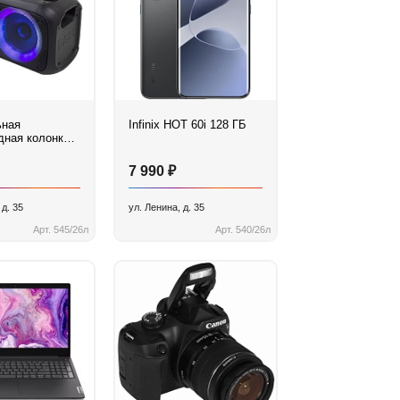
ьная
Infinix HOT 60i 128 ГБ
дная колонка
S 1709
₽
7 990
 д. 35
ул. Ленина, д. 35
Арт. 545/26л
Арт. 540/26л