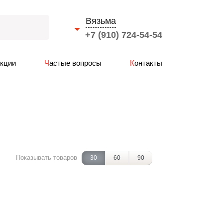
Вязьма
+7 (910) 724-54-54
Выберите город
Акции
Частые вопросы
Контакты
Смоленск
Вязьма
Ярцево
Сафоново
Рославль
Гагарин
Показывать товаров
30
60
90