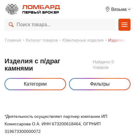
ЛОМБАРД
Вязьма
ПЕРВЫЙ БРОКЕР
Главная
Каталог товаров
Ювелирные изделия
Изделия с п/
Изделия с п/драг
Найдено 0
камнями
товаров
Категории
Фильтры
*Деятельность осуществляет партнер компании ИП
Комиссарова О.А. ИНН 673200618464, ОГРНИП
319673300000072