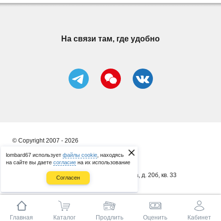
На связи там, где удобно
© Copyright 2007 - 2026
ООО "ЛОМБАРД "ПЕРВЫЙ БРОКЕР"
lombard67 использует
файлы cookie
, находясь
на сайте вы даете
согласие
на их использование
ИП Сергеенков А. В.
почт. адрес: 214014, г. Смоленск, ул. 8 Марта, д. 20б, кв. 33
Согласен
ОГРНИП 314673323400086
Главная
Каталог
Продлить
Оценить
Кабинет