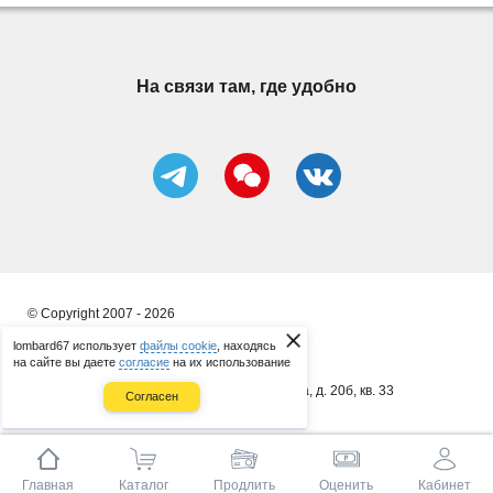
На связи там, где удобно
© Copyright 2007 - 2026
ООО "ЛОМБАРД "ПЕРВЫЙ БРОКЕР"
lombard67 использует
файлы cookie
, находясь
на сайте вы даете
согласие
на их использование
ИП Сергеенков А. В.
почт. адрес: 214014, г. Смоленск, ул. 8 Марта, д. 20б, кв. 33
Согласен
ОГРНИП 314673323400086
Главная
Каталог
Продлить
Оценить
Кабинет