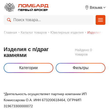
ЛОМБАРД
Вязьма
ПЕРВЫЙ БРОКЕР
Главная
Каталог товаров
Ювелирные изделия
Изделия с п/
Изделия с п/драг
Найдено 0
камнями
товаров
Категории
Фильтры
*Деятельность осуществляет партнер компании ИП
Комиссарова О.А. ИНН 673200618464, ОГРНИП
319673300000072